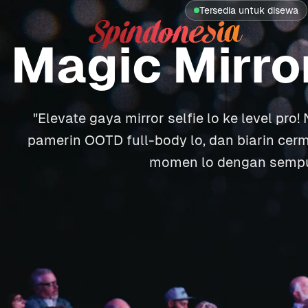
Tersedia untuk disewa
Solar Tech Logo
Magic Mirro
"Elevate gaya mirror selfie lo ke level pro
pamerin OOTD full-body lo, dan biarin cermi
momen lo dengan sempu