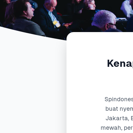
Kena
Spindones
buat nyem
Jakarta, 
mewah, pera