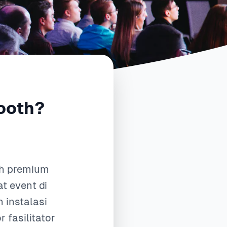
ooth?
th premium
t event di
 instalasi
 fasilitator