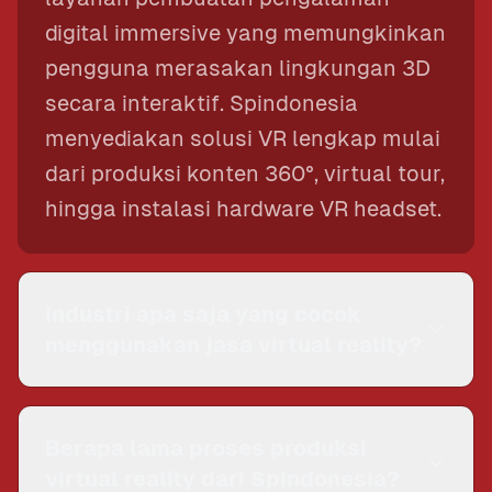
digital immersive yang memungkinkan
pengguna merasakan lingkungan 3D
secara interaktif. Spindonesia
menyediakan solusi VR lengkap mulai
dari produksi konten 360°, virtual tour,
hingga instalasi hardware VR headset.
Industri apa saja yang cocok
menggunakan jasa virtual reality?
Jasa VR sangat efektif untuk
properti
& real estate
(virtual viewing),
Berapa lama proses produksi
hospitality & hotel
(virtual tour
virtual reality dari Spindonesia?