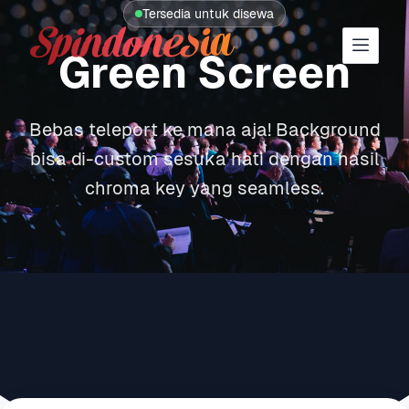
Tersedia untuk disewa
Solar Tech Logo
Green Screen
Bebas teleport ke mana aja! Background
bisa di-custom sesuka hati dengan hasil
chroma key yang seamless.