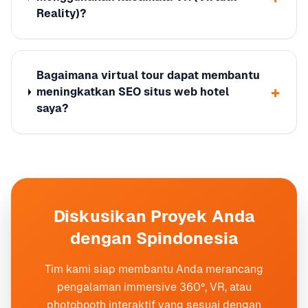
Reality)?
Bagaimana virtual tour dapat membantu
+
meningkatkan SEO situs web hotel
saya?
Diskusikan Proyek Anda
dengan Spindonesia
Tim kami siap membantu Anda merancang
pengalaman immersive 360°, VR, atau
photobooth interaktif yang sesuai dengan