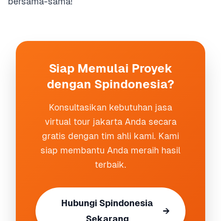
bersama-sama!
Siap Memulai Proyek
dengan Spindonesia?
Konsultasikan kebutuhan jasa
virtual tour jakarta Anda secara
gratis dengan tim ahli kami. Kami
siap membantu Anda meraih hasil
terbaik.
Hubungi Spindonesia
→
Sekarang