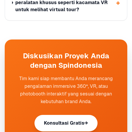
+
peralatan khusus seperti kacamata VR
untuk melihat virtual tour?
Diskusikan Proyek Anda
dengan Spindonesia
Tim kami siap membantu Anda merancang
pengalaman immersive 360°, VR, atau
photobooth interaktif yang sesuai dengan
kebutuhan brand Anda.
Konsultasi Gratis
→