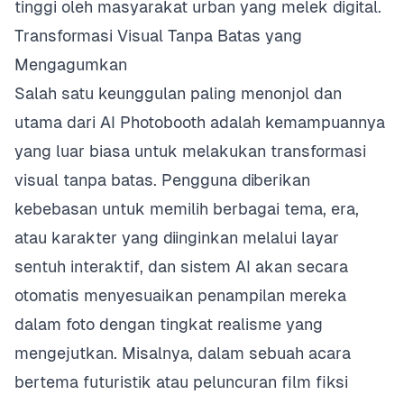
tinggi oleh masyarakat urban yang melek digital.
Transformasi Visual Tanpa Batas yang
Mengagumkan
Salah satu keunggulan paling menonjol dan
utama dari AI Photobooth adalah kemampuannya
yang luar biasa untuk melakukan transformasi
visual tanpa batas. Pengguna diberikan
kebebasan untuk memilih berbagai tema, era,
atau karakter yang diinginkan melalui layar
sentuh interaktif, dan sistem AI akan secara
otomatis menyesuaikan penampilan mereka
dalam foto dengan tingkat realisme yang
mengejutkan. Misalnya, dalam sebuah acara
bertema futuristik atau peluncuran film fiksi