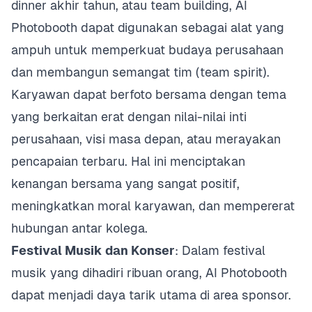
dinner akhir tahun, atau team building, AI
Photobooth dapat digunakan sebagai alat yang
ampuh untuk memperkuat budaya perusahaan
dan membangun semangat tim (team spirit).
Karyawan dapat berfoto bersama dengan tema
yang berkaitan erat dengan nilai-nilai inti
perusahaan, visi masa depan, atau merayakan
pencapaian terbaru. Hal ini menciptakan
kenangan bersama yang sangat positif,
meningkatkan moral karyawan, dan mempererat
hubungan antar kolega.
Festival Musik dan Konser
: Dalam festival
musik yang dihadiri ribuan orang, AI Photobooth
dapat menjadi daya tarik utama di area sponsor.