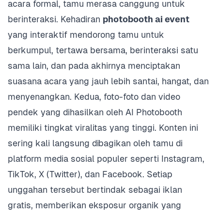
acara formal, tamu merasa canggung untuk
berinteraksi. Kehadiran
photobooth ai event
yang interaktif mendorong tamu untuk
berkumpul, tertawa bersama, berinteraksi satu
sama lain, dan pada akhirnya menciptakan
suasana acara yang jauh lebih santai, hangat, dan
menyenangkan. Kedua, foto-foto dan video
pendek yang dihasilkan oleh AI Photobooth
memiliki tingkat viralitas yang tinggi. Konten ini
sering kali langsung dibagikan oleh tamu di
platform media sosial populer seperti Instagram,
TikTok, X (Twitter), dan Facebook. Setiap
unggahan tersebut bertindak sebagai iklan
gratis, memberikan eksposur organik yang