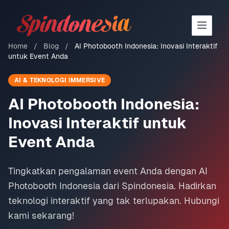
Solar Tech Logo
Home
/
Blog
/
AI Photobooth Indonesia: Inovasi Interaktif
untuk Event Anda
AI & TEKNOLOGI IMMERSIVE
AI Photobooth Indonesia:
Inovasi Interaktif untuk
Event Anda
Tingkatkan pengalaman event Anda dengan AI
Photobooth Indonesia dari Spindonesia. Hadirkan
teknologi interaktif yang tak terlupakan. Hubungi
kami sekarang!