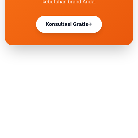
kebutuhan brand Anda.
Konsultasi Gratis
→