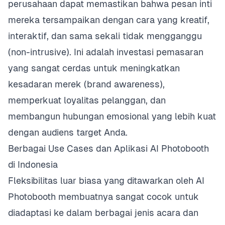
perusahaan dapat memastikan bahwa pesan inti
mereka tersampaikan dengan cara yang kreatif,
interaktif, dan sama sekali tidak mengganggu
(non-intrusive). Ini adalah investasi pemasaran
yang sangat cerdas untuk meningkatkan
kesadaran merek (brand awareness),
memperkuat loyalitas pelanggan, dan
membangun hubungan emosional yang lebih kuat
dengan audiens target Anda.
Berbagai Use Cases dan Aplikasi AI Photobooth
di Indonesia
Fleksibilitas luar biasa yang ditawarkan oleh AI
Photobooth membuatnya sangat cocok untuk
diadaptasi ke dalam berbagai jenis acara dan