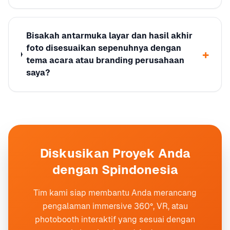
Bisakah antarmuka layar dan hasil akhir
foto disesuaikan sepenuhnya dengan
+
tema acara atau branding perusahaan
saya?
Diskusikan Proyek Anda
dengan Spindonesia
Tim kami siap membantu Anda merancang
pengalaman immersive 360°, VR, atau
photobooth interaktif yang sesuai dengan