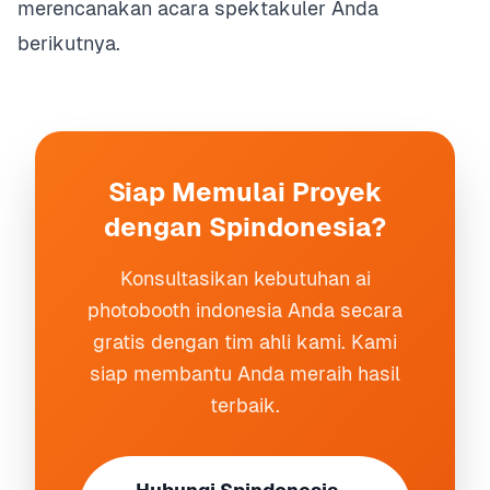
merencanakan acara spektakuler Anda
berikutnya.
Siap Memulai Proyek
dengan Spindonesia?
Konsultasikan kebutuhan ai
photobooth indonesia Anda secara
gratis dengan tim ahli kami. Kami
siap membantu Anda meraih hasil
terbaik.