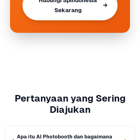
Hubungi Spindonesia
→
Sekarang
Pertanyaan yang Sering
Diajukan
Apa itu AI Photobooth dan bagaimana